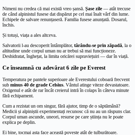
Nimeni nu credea că mai există vreo șansă.
Șase zile
— atât trecuse
de când alpinistul fusese dat dispărut pe cel mai înalt vârf din lume.
Echipele de salvare renunțaseră. Familia fusese anunțată. Dosarul,
închis.
Și totuși, viața a ales altceva.
Salvatorii l-au descoperit întâmplător,
târându-se prin zăpadă
, la o
altitudine unde corpul uman nu ar trebui să mai funcționeze.
Deshidratat, înghețat, la limita oricărei supraviețuiri — dar în viață.
Ce înseamnă cu adevărat 6 zile pe Everest
Temperatura pe pantele superioare ale Everestului coboară frecvent
sub
minus 40 de grade Celsius
. Vântul atinge viteze devastatoare.
Oxigenul e atât de rar încât creierul intră în colaps în câteva minute
fără echipament.
Cum a rezistat un om singur, fără ajutor, timp de o săptămână?
Medicii și alpiniștii experimentați recunosc că nu au un răspuns clar.
Corpul uman ascunde, uneori, resurse pe care știința nu le poate
explica pe deplin.
Ei bine, tocmai asta face această poveste atât de tulburătoare.