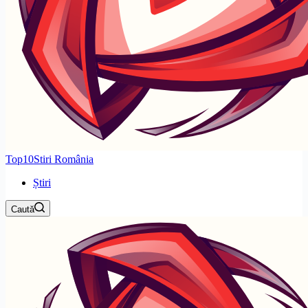
Top10Stiri România
Știri
Caută