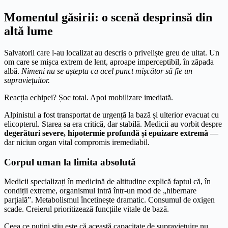
Momentul găsirii: o scenă desprinsă din
altă lume
Salvatorii care l-au localizat au descris o priveliște greu de uitat. Un
om care se mișca extrem de lent, aproape imperceptibil, în zăpada
albă.
Nimeni nu se aștepta ca acel punct mișcător să fie un
supraviețuitor.
Reacția echipei? Șoc total. Apoi mobilizare imediată.
Alpinistul a fost transportat de urgență la bază și ulterior evacuat cu
elicopterul. Starea sa era critică, dar stabilă. Medicii au vorbit despre
degerături severe, hipotermie profundă și epuizare extremă
—
dar niciun organ vital compromis iremediabil.
Corpul uman la limita absolută
Medicii specializați în medicină de altitudine explică faptul că, în
condiții extreme, organismul intră într-un mod de „hibernare
parțială”. Metabolismul încetinește dramatic. Consumul de oxigen
scade. Creierul prioritizează funcțiile vitale de bază.
Ceea ce puțini știu este că această capacitate de supraviețuire nu