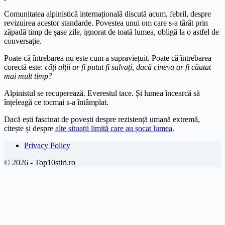
Comunitatea alpinistică internațională discută acum, febril, despre
revizuirea acestor standarde. Povestea unui om care s-a târât prin
zăpadă timp de șase zile, ignorat de toată lumea, obligă la o astfel de
conversație.
Poate că întrebarea nu este cum a supraviețuit. Poate că întrebarea
corectă este:
câți alții ar fi putut fi salvați, dacă cineva ar fi căutat
mai mult timp?
Alpinistul se recuperează. Everestul tace. Și lumea încearcă să
înțeleagă ce tocmai s-a întâmplat.
Dacă ești fascinat de povești despre rezistență umană extremă,
citește și despre
alte situații limită care au șocat lumea
.
Privacy Policy
© 2026 - Top10știri.ro