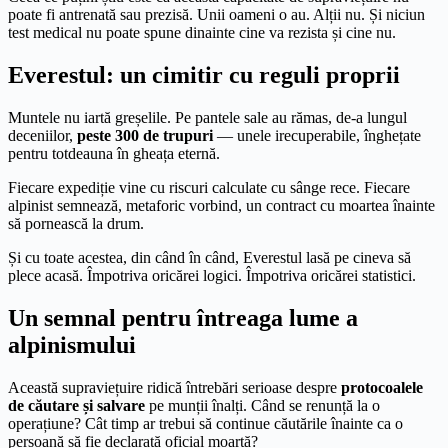
poate fi antrenată sau prezisă. Unii oameni o au. Alții nu. Și niciun
test medical nu poate spune dinainte cine va rezista și cine nu.
Everestul: un cimitir cu reguli proprii
Muntele nu iartă greșelile. Pe pantele sale au rămas, de-a lungul
deceniilor,
peste 300 de trupuri
— unele irecuperabile, înghețate
pentru totdeauna în gheața eternă.
Fiecare expediție vine cu riscuri calculate cu sânge rece. Fiecare
alpinist semnează, metaforic vorbind, un contract cu moartea înainte
să pornească la drum.
Și cu toate acestea, din când în când, Everestul lasă pe cineva să
plece acasă. Împotriva oricărei logici. Împotriva oricărei statistici.
Un semnal pentru întreaga lume a
alpinismului
Această supraviețuire ridică întrebări serioase despre
protocoalele
de căutare și salvare
pe munții înalți. Când se renunță la o
operațiune? Cât timp ar trebui să continue căutările înainte ca o
persoană să fie declarată oficial moartă?