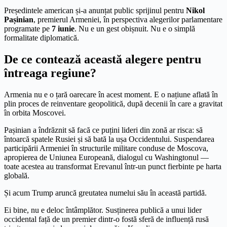
Președintele american și-a anunțat public sprijinul pentru
Nikol
Pașinian
, premierul Armeniei, în perspectiva alegerilor parlamentare
programate pe
7 iunie
. Nu e un gest obișnuit. Nu e o simplă
formalitate diplomatică.
De ce contează această alegere pentru
întreaga regiune?
Armenia nu e o țară oarecare în acest moment. E o națiune aflată în
plin proces de reinventare geopolitică, după decenii în care a gravitat
în orbita Moscovei.
Pașinian a îndrăznit să facă ce puțini lideri din zonă ar risca: să
întoarcă spatele Rusiei și să bată la ușa Occidentului. Suspendarea
participării Armeniei în structurile militare conduse de Moscova,
apropierea de Uniunea Europeană, dialogul cu Washingtonul —
toate acestea au transformat Erevanul într-un punct fierbinte pe harta
globală.
Și acum Trump aruncă greutatea numelui său în această partidă.
Ei bine, nu e deloc întâmplător. Susținerea publică a unui lider
occidental față de un premier dintr-o fostă sferă de influență rusă