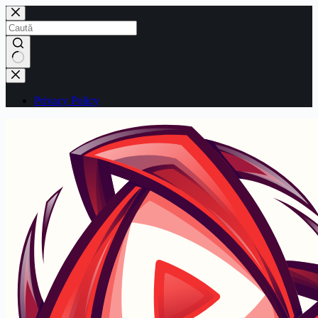
Sari
la
conținut
Niciun
rezultat
Privacy Policy