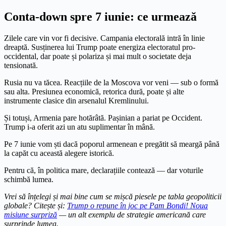
Conta-down spre 7 iunie: ce urmează
Zilele care vin vor fi decisive. Campania electorală intră în linie
dreaptă. Susținerea lui Trump poate energiza electoratul pro-
occidental, dar poate și polariza și mai mult o societate deja
tensionată.
Rusia nu va tăcea. Reacțiile de la Moscova vor veni — sub o formă
sau alta. Presiunea economică, retorica dură, poate și alte
instrumente clasice din arsenalul Kremlinului.
Și totuși, Armenia pare hotărâtă. Pașinian a pariat pe Occident.
Trump i-a oferit azi un atu suplimentar în mână.
Pe 7 iunie vom ști dacă poporul armenean e pregătit să meargă până
la capăt cu această alegere istorică.
Pentru că, în politica mare, declarațiile contează — dar voturile
schimbă lumea.
Vrei să înțelegi și mai bine cum se mișcă piesele pe tabla geopoliticii
globale? Citește și:
Trump o repune în joc pe Pam Bondi! Noua
misiune surpriză
— un alt exemplu de strategie americană care
surprinde lumea.