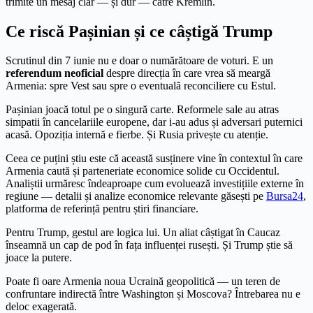
trimite un mesaj clar — și dur — către Kremlin.
Ce riscă Pașinian și ce câștigă Trump
Scrutinul din 7 iunie nu e doar o numărătoare de voturi. E un
referendum neoficial
despre direcția în care vrea să meargă
Armenia: spre Vest sau spre o eventualã reconciliere cu Estul.
Pașinian joacă totul pe o singură carte. Reformele sale au atras
simpatii în cancelariile europene, dar i-au adus și adversari puternici
acasă. Opoziția internă e fierbe. Și Rusia privește cu atenție.
Ceea ce puțini știu este că această susținere vine în contextul în care
Armenia caută și parteneriate economice solide cu Occidentul.
Analiștii urmăresc îndeaproape cum evoluează investițiile externe în
regiune — detalii și analize economice relevante găsești pe
Bursa24
,
platforma de referință pentru știri financiare.
Pentru Trump, gestul are logica lui. Un aliat câștigat în Caucaz
înseamnă un cap de pod în fața influenței rusești. Și Trump știe să
joace la putere.
Poate fi oare Armenia noua Ucraină geopolitică — un teren de
confruntare indirectă între Washington și Moscova? Întrebarea nu e
deloc exagerată.