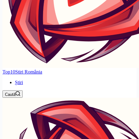
Top10Stiri România
Știri
Caută