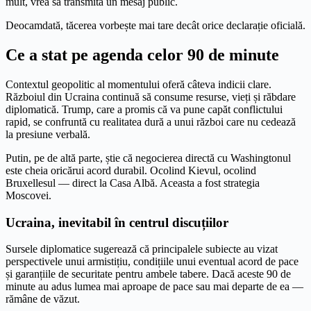
mult, vrea să transmită un mesaj public.
Deocamdată, tăcerea vorbește mai tare decât orice declarație oficială.
Ce a stat pe agenda celor 90 de minute
Contextul geopolitic al momentului oferă câteva indicii clare.
Războiul din Ucraina continuă să consume resurse, vieți și răbdare
diplomatică. Trump, care a promis că va pune capăt conflictului
rapid, se confruntă cu realitatea dură a unui război care nu cedează
la presiune verbală.
Putin, pe de altă parte, știe că negocierea directă cu Washingtonul
este cheia oricărui acord durabil. Ocolind Kievul, ocolind
Bruxellesul — direct la Casa Albă. Aceasta a fost strategia
Moscovei.
Ucraina, inevitabil în centrul discuțiilor
Sursele diplomatice sugerează că principalele subiecte au vizat
perspectivele unui armistițiu, condițiile unui eventual acord de pace
și garanțiile de securitate pentru ambele tabere. Dacă aceste 90 de
minute au adus lumea mai aproape de pace sau mai departe de ea —
rămâne de văzut.