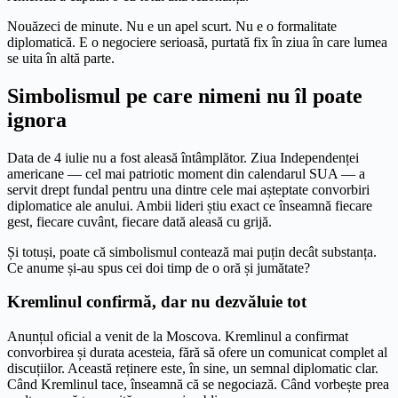
Nouăzeci de minute. Nu e un apel scurt. Nu e o formalitate
diplomatică. E o negociere serioasă, purtată fix în ziua în care lumea
se uita în altă parte.
Simbolismul pe care nimeni nu îl poate
ignora
Data de 4 iulie nu a fost aleasă întâmplător. Ziua Independenței
americane — cel mai patriotic moment din calendarul SUA — a
servit drept fundal pentru una dintre cele mai așteptate convorbiri
diplomatice ale anului. Ambii lideri știu exact ce înseamnă fiecare
gest, fiecare cuvânt, fiecare dată aleasă cu grijă.
Și totuși, poate că simbolismul contează mai puțin decât substanța.
Ce anume și-au spus cei doi timp de o oră și jumătate?
Kremlinul confirmă, dar nu dezvăluie tot
Anunțul oficial a venit de la Moscova. Kremlinul a confirmat
convorbirea și durata acesteia, fără să ofere un comunicat complet al
discuțiilor. Această reținere este, în sine, un semnal diplomatic clar.
Când Kremlinul tace, înseamnă că se negociază. Când vorbește prea