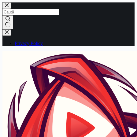
Sari
la
conținut
Niciun
rezultat
Privacy Policy