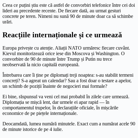
Ceea ce puțini știu este că astfel de convorbiri telefonice între cei doi
lideri au precedente recente. De fiecare dată, au urmat gesturi
concrete pe teren. Nimeni nu sună 90 de minute doar ca să schimbe
urări.
Reacțiile internaționale și ce urmează
Europa privește cu atenție. Aliații NATO urmăresc fiecare cuvânt.
Kievul monitorizează orice iese din Moscova și Washington. O
convorbire de 90 de minute între Trump și Putin nu trece
neobservată la nicio capitală europeană.
Întrebarea care îi ține pe diplomați treji noaptea: s-au stabilit termeni
concreți? S-a agreat un calendar? Sau a fost doar o testare a apelor,
un schimb de poziții înainte de negocieri mai formale?
Ei bine, răspunsul va veni cel mai probabil în zilele care urmează.
Diplomația se mișcă lent, dar urmele ei apar rapid — în
comportamentul trupelor, în declarațiile oficiale, în mișcările
economice de pe piețele internaționale.
Deocamdată, lumea numără minutele. Exact cum a numărat acele 90
de minute istorice de pe 4 iulie.