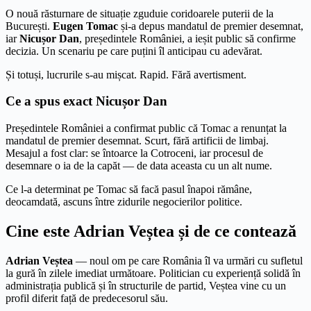
O nouă răsturnare de situație zguduie coridoarele puterii de la
București.
Eugen Tomac
și-a depus mandatul de premier desemnat,
iar
Nicușor Dan
, președintele României, a ieșit public să confirme
decizia. Un scenariu pe care puțini îl anticipau cu adevărat.
Și totuși, lucrurile s-au mișcat. Rapid. Fără avertisment.
Ce a spus exact Nicușor Dan
Președintele României a confirmat public că Tomac a renunțat la
mandatul de premier desemnat. Scurt, fără artificii de limbaj.
Mesajul a fost clar: se întoarce la Cotroceni, iar procesul de
desemnare o ia de la capăt — de data aceasta cu un alt nume.
Ce l-a determinat pe Tomac să facă pasul înapoi rămâne,
deocamdată, ascuns între zidurile negocierilor politice.
Cine este Adrian Veștea și de ce contează
Adrian Veștea
— noul om pe care România îl va urmări cu sufletul
la gură în zilele imediat următoare. Politician cu experiență solidă în
administrația publică și în structurile de partid, Veștea vine cu un
profil diferit față de predecesorul său.