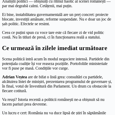
Analiștii politici — obișnuiți cu ritmul haotic al scenei românești —
par mai degrabă calmi. Cetățenii, mai puțin.
Ei bine, instabilitatea guvernamentală are un preț concret: proiecte
blocate, investiții amânate, reforme suspendate. Nu e doar un joc de
șah politic. Efectele se resimt.
Ceea ce puțini spun cu voce tare este că fiecare zi de vid politic
costă. Nu în titluri de presă, ci în funcționarea reală a statului.
Ce urmează în zilele imediat următoare
Scena politică intră acum în modul negociere intensă. Partidele din
potențiala coaliție își vor reaseza pozițiile. Portofoliile ministeriale
vor fi puse pe masă. Condițiile vor curge.
Adrian Veștea
are de bifat o listă grea: consultări cu partidele,
alcătuirea listei de miniștri, prezentarea programului de guvernare și,
în final, votul de învestitură din Parlament. Un drum cu obstacole la
fiecare cotitură.
Va reuși? Istoria recentă a politicii românești ne-a obișnuit să nu
facem pariuri prea devreme.
Un lucru e cert: România nu va duce lipsă de știri în săptămânile