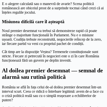
E o alegere calculată sau o manevră de avarie? Scena politică
românească are obiceiul prost de a surprinde tocmai când crezi că ai
înțeles regulile jocului.
Misiunea dificilă care îl așteaptă
Noul premier desemnat va trebui să demonstreze rapid că poate
strânge o majoritate funcțională în Parlament. Nu e o misiune
ușoară. Coaliția trebuie reconstruită, negocierile reîncep de la zero,
iar fiecare partid va veni cu propriul pachet de condiții.
Cât timp are la dispoziție Veștea? Termenele constituționale sunt
stricte. Fiecare zi petrecută în negocieri este o zi în care România
funcționează fără un guvern pe deplin investit.
Al doilea premier desemnat — semnal de
alarmă sau rutină politică
România se află în fața celui de-al doilea premier desemnat într-un
interval scurt. Ceea ce ridică o întrebare legitimă: avem de-a face cu
o criză politică reală sau cu o simplă reașezare a echilibrelor de
putere?