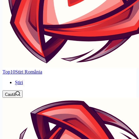
Top10Stiri România
Știri
Caută