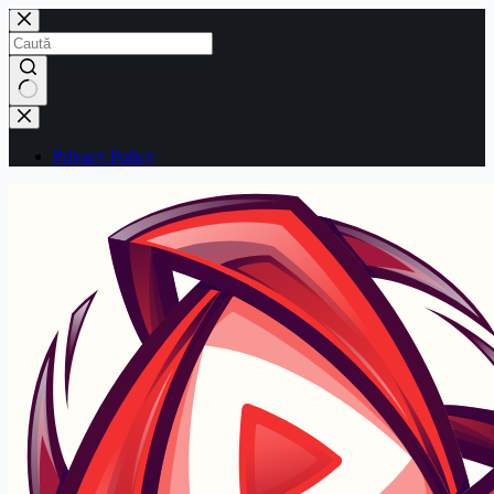
Sari
la
conținut
Niciun
rezultat
Privacy Policy