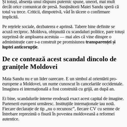
Și totuși, absența unui răspuns puternic spune, uneori, mai mult
decât orice comunicat de presă. Susținătorii Maiei Sandu speră că
totul va trece. Criticii, dimpotrivă, văd în tăcere o confirmare
implicită.
Pe rețelele sociale, dezbaterea e aprinsă. Tabere bine definite se
acuză reciproc. Moldova, obișnuită cu scandaluri politice, pare totuși
surprinsă de amploarea acestuia — mai ales că vine dinspre o
administrație care s-a construit pe promisiunea
transparenței și
luptei anticorupție
.
De ce contează acest scandal dincolo de
granițele Moldovei
Maia Sandu nu e un lider oarecare. E un simbol al orientării pro-
europene a Moldovei, un nume cunoscut în cancelariile occidentale.
Imaginea ei internațională a fost construită cu grijă, an după an.
Ei bine, scandalurile interne erodează exact acest capital de imagine.
Partenerii europeni urmăresc. Instituțiile internaționale iau notă.
Fiecare declarație de tip „nu o recunosc”, fiecare CV cu semne de
întrebare reprezintă o fisură în povestea moldoveană a reformei
autentice.