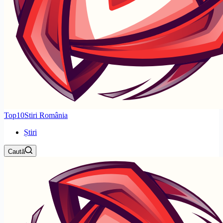
Top10Stiri România
Știri
Caută