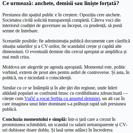
Ce urmează: anchete, demisii sau liniște forțată?
Presiunea din spațiul public e în creștere. Opoziția cere anchete.
Societatea civilă solicită transparență completă. Câteva voci din
interiorul coaliției de guvernare au început, cu prudență, să pună
semne de întrebare.
Scenariile posibile: fie administrația publică documente care clarifică
situația salariilor și a CV-urilor, fie scandalul crește și capătă alte
dimensiuni. O eventuală demisie din cercul apropiat ar amplifica și
mai mult criza.
Moldova are alegerile pe agenda apropiată. Momentul este, politic
vorbind, extrem de prost ales pentru astfel de controverse. Și asta, în
politică, nu e niciodată o coincidență.
Similar cu ce se întâmplă și în alte țări din regiune, unde lideri
altădată populari se confruntă brusc cu credibilitatea zdruncinată —
citește cum
Vučić a șocat Serbia cu anunțul demisiei
, un alt caz în
care imaginea unui lider dominant s-a prăbușit rapid sub presiunea
publică.
Concluzia momentului e simplă:
într-o țară care a crezut în
promisiunea schimbării, un scandal cu salarii netransparente și CV-
uri dubioase doare dublu. Și lasă urme adânci în încrederea