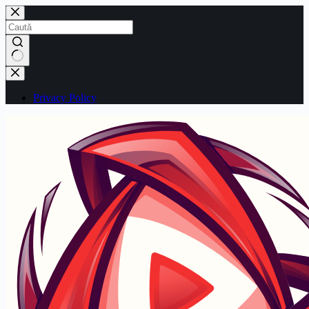
Sari
la
conținut
Niciun
rezultat
Privacy Policy