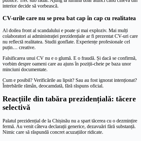
publice. Trec sub radar. Ajung la lumină doar atunci când cineva din
interior decide să vorbească.
CV-urile care nu se prea bat cap în cap cu realitatea
Al doilea front al scandalului e poate și mai exploziv. Mai mulți
colaboratori ai administrației prezidențiale ar fi prezentat CV-uri care
nu reflectă realitatea. Studii gonflate. Experiențe profesionale cel
puțin… creative.
Falsificarea unui CV nu e o glumă. E o fraudă. Și dacă se confirmă,
vorbim despre oameni care au ajuns în poziții-cheie pe baza unor
minciuni documentate.
Cum e posibil? Verificările au lipsit? Sau au fost ignorat intenționat?
Întrebările rămân, deocamdată, fără răspuns oficial.
Reacțiile din tabăra prezidențială: tăcere
selectivă
Palatul prezidențial de la Chișinău nu a spart tăcerea cu o dezmințire
fermă. Au venit câteva declarații generice, dezavuări fără substanță.
Nimic care să răspundă concret acuzațiilor ridicate.