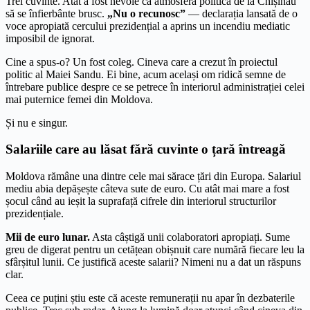
Trei cuvinte. Atât a fost nevoie ca atmosfera politică de la Chișinău
să se înfierbânte brusc.
„Nu o recunosc”
— declarația lansată de o
voce apropiată cercului prezidențial a aprins un incendiu mediatic
imposibil de ignorat.
Cine a spus-o? Un fost coleg. Cineva care a crezut în proiectul
politic al Maiei Sandu. Ei bine, acum același om ridică semne de
întrebare publice despre ce se petrece în interiorul administrației celei
mai puternice femei din Moldova.
Și nu e singur.
Salariile care au lăsat fără cuvinte o țară întreagă
Moldova rămâne una dintre cele mai sărace țări din Europa. Salariul
mediu abia depășește câteva sute de euro. Cu atât mai mare a fost
șocul când au ieșit la suprafață cifrele din interiorul structurilor
prezidențiale.
Mii de euro lunar.
Asta câștigă unii colaboratori apropiați. Sume
greu de digerat pentru un cetățean obișnuit care numără fiecare leu la
sfârșitul lunii. Ce justifică aceste salarii? Nimeni nu a dat un răspuns
clar.
Ceea ce puțini știu este că aceste remunerații nu apar în dezbaterile