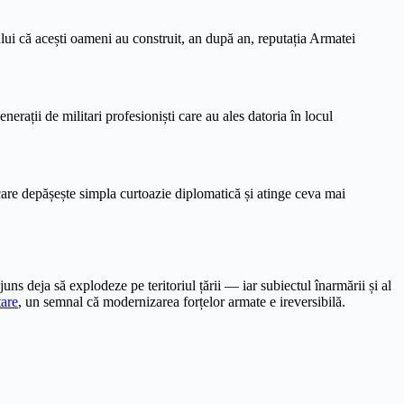
ului că acești oameni au construit, an după an, reputația Armatei
rații de militari profesioniști care au ales datoria în locul
re depășește simpla curtoazie diplomatică și atinge ceva mai
uns deja să explodeze pe teritoriul țării — iar subiectul înarmării și al
tare
, un semnal că modernizarea forțelor armate e ireversibilă.