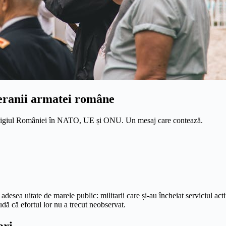
eranii armatei române
prestigiul României în NATO, UE și ONU. Un mesaj care contează.
 adesea uitate de marele public: militarii care și-au încheiat serviciul a
dă că efortul lor nu a trecut neobservat.
ari