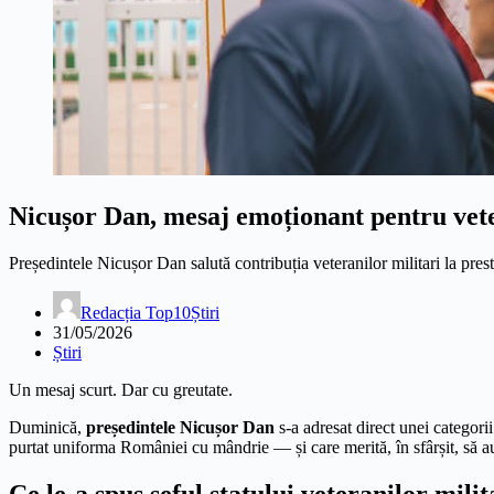
Nicușor Dan, mesaj emoționant pentru vet
Președintele Nicușor Dan salută contribuția veteranilor militari la 
Redacția Top10Știri
31/05/2026
Știri
Un mesaj scurt. Dar cu greutate.
Duminică,
președintele Nicușor Dan
s-a adresat direct unei categorii
purtat uniforma României cu mândrie — și care merită, în sfârșit, să au
Ce le-a spus șeful statului veteranilor milit