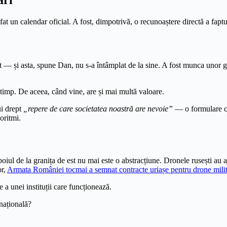
at un calendar oficial. A fost, dimpotrivă, o recunoaștere directă a fapt
— și asta, spune Dan, nu s-a întâmplat de la sine. A fost munca unor gene
 timp. De aceea, când vine, are și mai multă valoare.
ui drept
„repere de care societatea noastră are nevoie”
— o formulare ca
oritmi.
iul de la granița de est nu mai este o abstracțiune. Dronele rusești au aj
or,
Armata României tocmai a semnat contracte uriașe pentru drone mili
 a unei instituții care funcționează.
 națională?