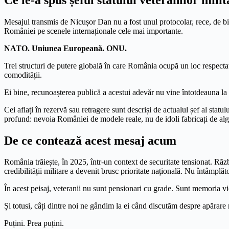
Mesajul transmis de Nicușor Dan nu a fost unul protocolar, rece, de bif
României pe scenele internaționale cele mai importante.
NATO. Uniunea Europeană. ONU.
Trei structuri de putere globală în care România ocupă un loc respectat 
comodității.
Ei bine, recunoașterea publică a acestui adevăr nu vine întotdeauna la
Cei aflați în rezervă sau retragere sunt descriși de actualul șef al statul
profund: nevoia României de modele reale, nu de idoli fabricați de alg
De ce contează acest mesaj acum
România trăiește, în 2025, într-un context de securitate tensionat. Războ
credibilității militare a devenit brusc prioritate națională. Nu întâmplăt
În acest peisaj, veteranii nu sunt pensionari cu grade. Sunt memoria vie
Și totusi, câți dintre noi ne gândim la ei când discutăm despre apărare
Puțini. Prea puțini.