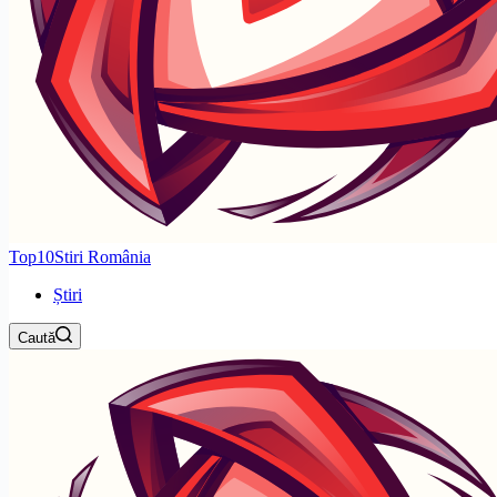
Top10Stiri România
Știri
Caută