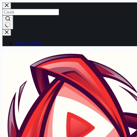
Sari
la
conținut
Niciun
rezultat
Privacy Policy