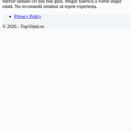
interior rămâne cel mai bun ghid. Mugur Isărescu a vorbit singur
odată. Nu recomandă nimănui să repete experiența.
Privacy Policy
© 2026 - Top10știri.ro