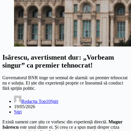
Isărescu, avertisment dur: „Vorbeam
singur” ca premier tehnocrat!
Guvernatorul BNR trage un semnal de alarmă: un premier tehnocrat
nu e soluția. El știe din experiență proprie ce înseamnă să conduci
fără sprijin politic.
Redacția Top10Știri
19/05/2026
Știri
Există oameni care știu ce vorbesc din experiență directă.
Mugur
Isărescu
este unul dintre ei. Și ceea ce a spus marți despre criza