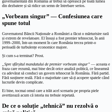
guvernamentală din România ar trebui să oprească pe toată lumea
din dezbatere și să ridice un semn de întrebare serios.
„Vorbeam singur” — Confesiunea care
spune totul
Guvernatorul Băncii Naționale a României a făcut o mărturisire rară
și extrem de revelatoare. El însuși a fost premier tehnocrat, în anii
1999–2000, într-un moment în care România trecea printr-o
perioadă de turbulențe economice majore.
Și cum s-a terminat? Prost.
„Spre sfârșitul mandatului de premier vorbeam singur”
— aceasta e
fraza care rezumă, mai bine decât orice analiză politică, ce înseamnă
cu adevărat să conduci un guvern tehnocrat în România. Fără partid.
Fără susținere reală. Fără o majoritate care să-ți acopere spatele când
lucrurile devin complicate.
Ei bine, tocmai omul care a trăit acel scenariu pe propria piele
avertizează acum că istoria nu trebuie repetată.
De ce o soluție „tehnică” nu rezolvă o