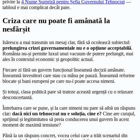
privire la
4 Nume Surpriză pentru Șefia Guvernului Tehnocrat
—
tabloul e mai complicat decât pare.
Criza care nu poate fi amânată la
nesfârșit
Isărescu a mai transmis un mesaj clar, fără să ocolească subiectul:
prelungirea crizei guvernamentale nu e o opțiune acceptabilă
.
România nu-și permite luxul unui vacuum de putere prelungit, mai
ales în contextul economic și geopolitic actual.
Fiecare zi fără un guvern funcțional înseamnă decizii amânate.
Înseamnă investitori care stau cu mâna pe pauză. Înseamnă reforme
blocate și bani europeni pe care nu-i poate accesa nimeni.
Și totuși, clasa politică pare să trateze această urgență cu o relaxare
desconcertantă.
Întrebarea care se pune, și la care nimeni nu pare să aibă un răspuns
clar:
dacă nici un tehnocrat nu e soluția, cine e?
Cine are curajul,
sprijinul și legitimitatea să preia conducerea unui guvern în acest
moment de maximă tensiune?
Până la un răspuns concret, vocea celui care a trăit scenariul din