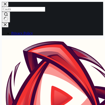
Sari
la
conținut
Niciun
rezultat
Privacy Policy