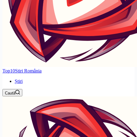
Top10Stiri România
Știri
Caută