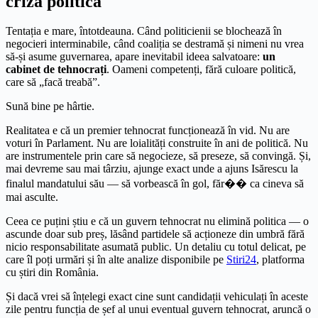
criză politică
Tentația e mare, întotdeauna. Când politicienii se blochează în
negocieri interminabile, când coaliția se destramă și nimeni nu vrea
să-și asume guvernarea, apare inevitabil ideea salvatoare:
un
cabinet de tehnocrați
. Oameni competenți, fără culoare politică,
care să „facă treabă”.
Sună bine pe hârtie.
Realitatea e că un premier tehnocrat funcționează în vid. Nu are
voturi în Parlament. Nu are loialități construite în ani de politică. Nu
are instrumentele prin care să negocieze, să preseze, să convingă. Și,
mai devreme sau mai târziu, ajunge exact unde a ajuns Isărescu la
finalul mandatului său — să vorbească în gol, făr�� ca cineva să
mai asculte.
Ceea ce puțini știu e că un guvern tehnocrat nu elimină politica — o
ascunde doar sub preș, lăsând partidele să acționeze din umbră fără
nicio responsabilitate asumată public. Un detaliu cu totul delicat, pe
care îl poți urmări și în alte analize disponibile pe
Stiri24
, platforma
cu știri din România.
Și dacă vrei să înțelegi exact cine sunt candidații vehiculați în aceste
zile pentru funcția de șef al unui eventual guvern tehnocrat, aruncă o