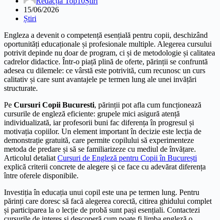
Redacția Top10Știri
15/06/2026
Știri
Engleza a devenit o competență esențială pentru copii, deschizând
oportunități educaționale și profesionale multiple. Alegerea cursului
potrivit depinde nu doar de program, ci și de metodologie și calitatea
cadrelor didactice. Într-o piață plină de oferte, părinții se confruntă
adesea cu dilemele: ce vârstă este potrivită, cum recunosc un curs
calitativ și care sunt avantajele pe termen lung ale unei invățări
structurate.
Pe
Cursuri Copii Bucuresti
, părinții pot afla cum funcționează
cursurile de engleză eficiente: grupele mici asigură atență
individualizată, iar profesorii buni fac diferența în progresul și
motivația copiilor. Un element important în decizie este lecția de
demonstrație gratuită, care permite copilului să experimenteze
metoda de predare și să se familiarizeze cu mediul de învățare.
Articolul detaliat
Cursuri de Engleză pentru Copii în București
explică criterii concrete de alegere și ce face cu adevărat diferența
între oferele disponibile.
Investiția în educația unui copil este una pe termen lung. Pentru
părinți care doresc să facă alegerea corectă, citirea ghidului complet
și participarea la o lecție de probă sunt pași esențiali. Contactezi
cursurile de interes și descoperă cum poate fi limba engleză o