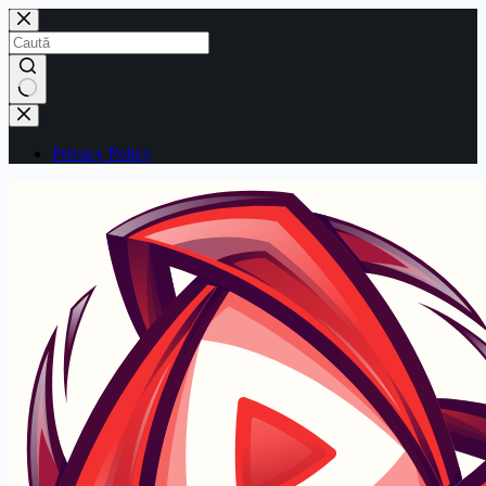
Sari
la
conținut
Niciun
rezultat
Privacy Policy