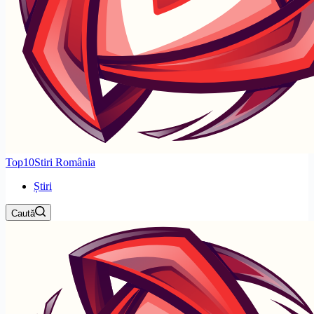
Top10Stiri România
Știri
Caută