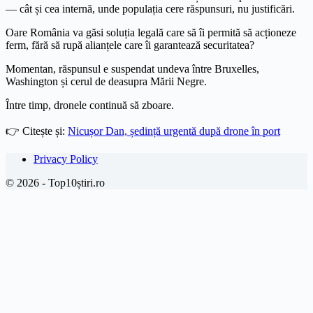
— cât și cea internă, unde populația cere răspunsuri, nu justificări.
Oare România va găsi soluția legală care să îi permită să acționeze
ferm, fără să rupă alianțele care îi garantează securitatea?
Momentan, răspunsul e suspendat undeva între Bruxelles,
Washington și cerul de deasupra Mării Negre.
Între timp, dronele continuă să zboare.
👉 Citește și:
Nicușor Dan, ședință urgentă după drone în port
Privacy Policy
© 2026 - Top10știri.ro