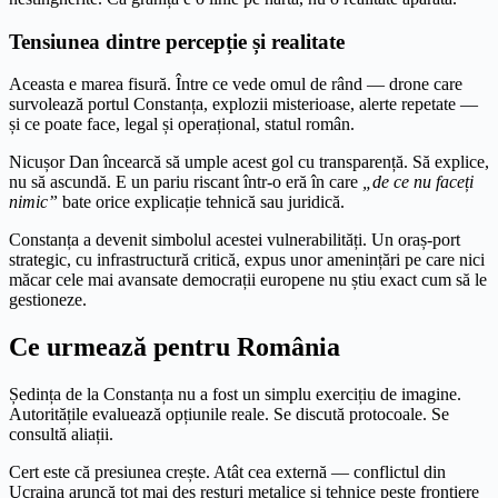
Tensiunea dintre percepție și realitate
Aceasta e marea fisură. Între ce vede omul de rând — drone care
survolează portul Constanța, explozii misterioase, alerte repetate —
și ce poate face, legal și operațional, statul român.
Nicușor Dan încearcă să umple acest gol cu transparență. Să explice,
nu să ascundă. E un pariu riscant într-o eră în care
„de ce nu faceți
nimic”
bate orice explicație tehnică sau juridică.
Constanța a devenit simbolul acestei vulnerabilități. Un oraș-port
strategic, cu infrastructură critică, expus unor amenințări pe care nici
măcar cele mai avansate democrații europene nu știu exact cum să le
gestioneze.
Ce urmează pentru România
Ședința de la Constanța nu a fost un simplu exercițiu de imagine.
Autoritățile evaluează opțiunile reale. Se discută protocoale. Se
consultă aliații.
Cert este că presiunea crește. Atât cea externă — conflictul din
Ucraina aruncă tot mai des resturi metalice și tehnice peste frontiere