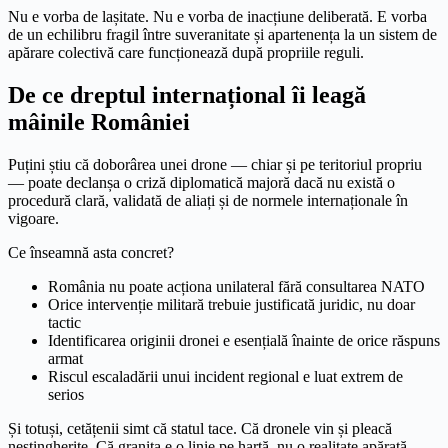
Nu e vorba de lașitate. Nu e vorba de inacțiune deliberată. E vorba
de un echilibru fragil între suveranitate și apartenența la un sistem de
apărare colectivă care funcționează după propriile reguli.
De ce dreptul internațional îi leagă
mâinile României
Puțini știu că doborârea unei drone — chiar și pe teritoriul propriu
— poate declanșa o criză diplomatică majoră dacă nu există o
procedură clară, validată de aliați și de normele internaționale în
vigoare.
Ce înseamnă asta concret?
România nu poate acționa unilateral fără consultarea NATO
Orice intervenție militară trebuie justificată juridic, nu doar
tactic
Identificarea originii dronei e esențială înainte de orice răspuns
armat
Riscul escaladării unui incident regional e luat extrem de
serios
Și totuși, cetățenii simt că statul tace. Că dronele vin și pleacă
nestingherite. Că granița e o linie pe hartă, nu o realitate apărată.