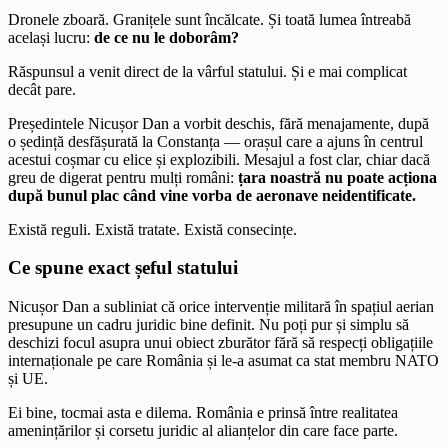
Dronele zboară. Granițele sunt încălcate. Și toată lumea întreabă
același lucru:
de ce nu le doborâm?
Răspunsul a venit direct de la vârful statului. Și e mai complicat
decât pare.
Președintele Nicușor Dan a vorbit deschis, fără menajamente, după
o ședință desfășurată la Constanța — orașul care a ajuns în centrul
acestui coșmar cu elice și explozibili. Mesajul a fost clar, chiar dacă
greu de digerat pentru mulți români:
țara noastră nu poate acționa
după bunul plac când vine vorba de aeronave neidentificate.
Există reguli. Există tratate. Există consecințe.
Ce spune exact șeful statului
Nicușor Dan a subliniat că orice intervenție militară în spațiul aerian
presupune un cadru juridic bine definit. Nu poți pur și simplu să
deschizi focul asupra unui obiect zburător fără să respecți obligațiile
internaționale pe care România și le-a asumat ca stat membru NATO
și UE.
Ei bine, tocmai asta e dilema. România e prinsă între realitatea
amenințărilor și corsetu juridic al alianțelor din care face parte.