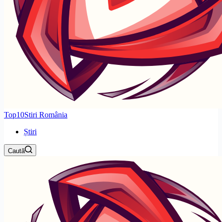
Top10Stiri România
Știri
Caută