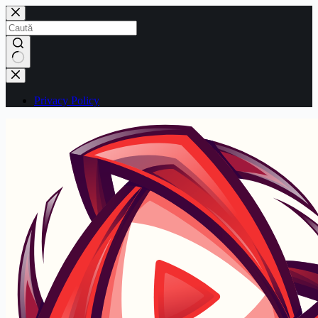
Sari
la
conținut
Niciun
rezultat
Privacy Policy