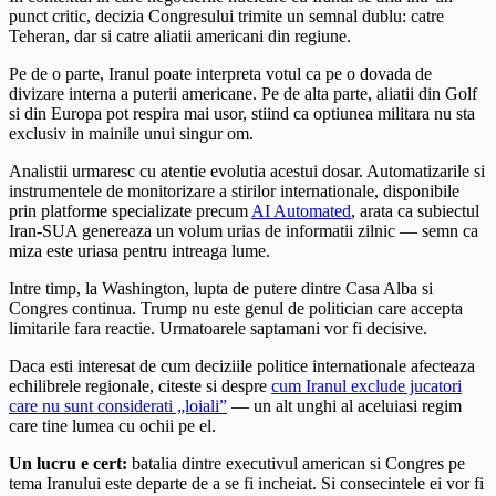
punct critic, decizia Congresului trimite un semnal dublu: catre
Teheran, dar si catre aliatii americani din regiune.
Pe de o parte, Iranul poate interpreta votul ca pe o dovada de
divizare interna a puterii americane. Pe de alta parte, aliatii din Golf
si din Europa pot respira mai usor, stiind ca optiunea militara nu sta
exclusiv in mainile unui singur om.
Analistii urmaresc cu atentie evolutia acestui dosar. Automatizarile si
instrumentele de monitorizare a stirilor internationale, disponibile
prin platforme specializate precum
AI Automated
, arata ca subiectul
Iran-SUA genereaza un volum urias de informatii zilnic — semn ca
miza este uriasa pentru intreaga lume.
Intre timp, la Washington, lupta de putere dintre Casa Alba si
Congres continua. Trump nu este genul de politician care accepta
limitarile fara reactie. Urmatoarele saptamani vor fi decisive.
Daca esti interesat de cum deciziile politice internationale afecteaza
echilibrele regionale, citeste si despre
cum Iranul exclude jucatori
care nu sunt considerati „loiali”
— un alt unghi al aceluiasi regim
care tine lumea cu ochii pe el.
Un lucru e cert:
batalia dintre executivul american si Congres pe
tema Iranului este departe de a se fi incheiat. Si consecintele ei vor fi