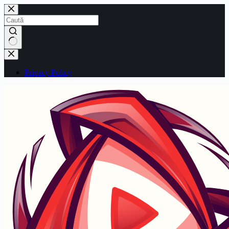
Sari
la
conținut
Niciun
rezultat
Privacy Policy