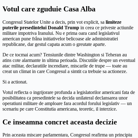
Votul care zguduie Casa Alba
Congresul Statelor Unite a decis, prin vot explicit, sa
limiteze
puterile presedintelui Donald Trump
in ceea ce priveste actiunile
militare impotriva Iranului. Nu e prima oara cand legislativul
american pune frâna initiativelor belicoase ale administratiei
republicane, dar gestul capata acum o greutate aparte.
De ce tocmai acum? Tensiunile dintre Washington si Teheran au
atins cote alarmante in ultima perioada. Discutiile despre un eventual
atac militar, declaratiile incendiare, miscarile de trupe — toate au
creat un climat in care Congresul a simtit ca trebuie sa actioneze.
Si a actionat.
Votul reflecta o ingrijorare profunda a legislatorilor americani fata de
posibilitatea ca presedintele sa decida unilateral declansarea unor
operatiuni militare de amploare fara acordul forului legislativ — un
scenariu pe care Constitutia americana, teoretic, il interzice.
Ce inseamna concret aceasta decizie
Prin aceasta miscare parlamentara, Congresul reafirma un principiu