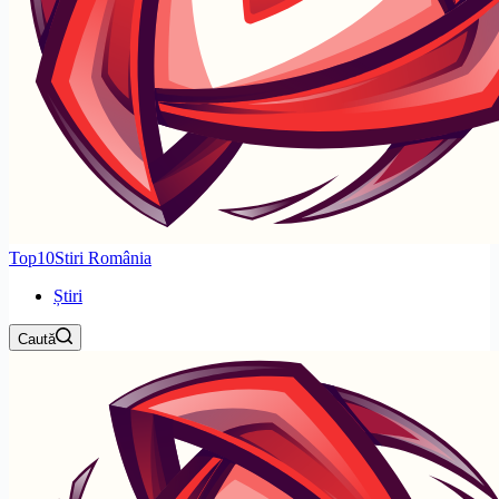
Top10Stiri România
Știri
Caută