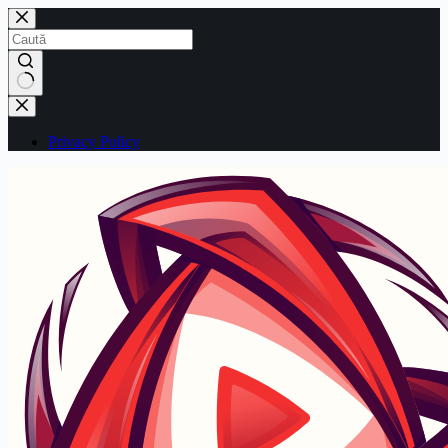
Sari
la
conținut
Niciun
rezultat
Privacy Policy