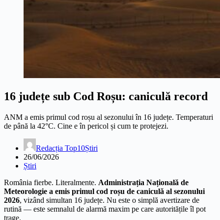
16 județe sub Cod Roșu: caniculă record
ANM a emis primul cod roșu al sezonului în 16 județe. Temperaturi
de până la 42°C. Cine e în pericol și cum te protejezi.
Redacția Top10Știri
26/06/2026
Știri
România fierbe. Literalmente.
Administrația Națională de
Meteorologie a emis primul cod roșu de caniculă al sezonului
2026
, vizând simultan 16 județe. Nu este o simplă avertizare de
rutină — este semnalul de alarmă maxim pe care autoritățile îl pot
trage.