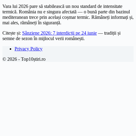
Vara lui 2026 pare să stabilească un nou standard de intensitate
termică. România nu e singura afectată — o bună parte din bazinul
mediteranean trece prin același coșmar termic. Rămâneți informați și,
mai ales, rămâneți în siguranță.
Citește și:
Sânziene 2026: 7 interdicții pe 24 iunie
— tradiții și
semne de sezon în mijlocul verii românești.
Privacy Policy
© 2026 - Top10știri.ro