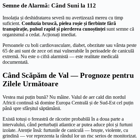
Semne de Alarmă: Când Suni la 112
Insolația și deshidratarea severă nu avertizează mereu cu timp
suficient.
Confuzia bruscă, pielea roșie și fierbinte fără
transpirație, pulsul rapid și pierderea cunoștinței
sunt semne că
organismul a cedat. Acționați imediat.
Persoanele cu boli cardiovasculare, diabet, obezitate sau vârsta peste
65 de ani sunt de zece ori mai vulnerabile în perioadele de caniculă
extremă. Nu este o cifră alarmistă — este realitate medicală
documentată.
Când Scăpăm de Val — Prognoze pentru
Zilele Următoare
Vestea mai puțin bună? Nu mâine. Valul de aer cald din nordul
Africii continuă să domine Europa Centrală și de Sud-Est cel puțin
până spre sfârșitul săptămânii.
Există totuși o fereastră de răcorire probabilă în a doua parte a
intervalului, când perturbații atlantice ar putea aduce ploi și furtuni
izolate. Atenție însă: furtunile de caniculă — bruște, violente, cu
grindină — vor reprezenta la rândul lor un risc serios de monitorizat.