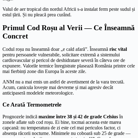
Valul de aer tropical din nordul Africii s-a instalat ferm peste sudul și
estul țării. Și nu pleacă prea curând.
Primul Cod Roșu al Verii — Ce Înseamnă
Concret
Codul roșu nu înseamnă doar „e cald afară”. Înseamnă
risc vital
pentru persoanele vulnerabile, solicitare extremă a sistemului
cardiovascular și pericol de deshidratare severă în câteva ore de
expunere. Valorile termice înregistrate plasează România printre cele
mai fierbinți zone din Europa în aceste zile.
ANM nu a mai emis un astfel de avertisment de la vara trecută.
Acum, canicula lovește mai devreme și mai agresiv decât
anticipaseră modelele meteorologice.
Ce Arată Termometrele
Prognozele indică
maxime între 38 și 42 de grade Celsius
în
zonele aflate sub cod roșu. Ei bine, tocmai aceasta este marea
capcană: nu temperatura de zi este cel mai periculos factor, ci
absența răcorii nocturne. Minimele nu coboară sub 25 de grade —