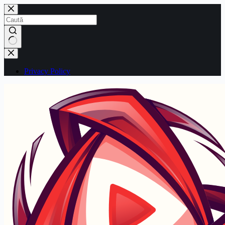
Sari
la
conținut
Niciun
rezultat
Privacy Policy