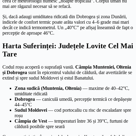
ceea ce meteorologii numesc „noapte tropicală”. Corpul uman nu
mai are răgazul necesar să se refacă.
Și, dacă adaugi umiditatea ridicată din Dobrogea și zona Dunării,
indicele de confort termic poate arăta valori cu 4–6 grade mai mari
decât ce indică termometrul. Un „40°C” pe afișaj înseamnă de fapt o
percepție de aproape 46°C.
Harta Suferinței: Județele Lovite Cel Mai
Tare
Codul roșu acoperă o suprafață vastă.
Câmpia Munteniei, Oltenia
și Dobrogea
sunt în epicentrul valului de căldură, dar avertizările se
extind și spre sudul Moldovei și estul Banatului.
Zona sudică (Muntenia, Oltenia)
— maxime de 40–42°C,
umiditate ridicată
Dobrogea
— caniculă umedă, percepție termică ce depășește
44–45°C
Sudul Moldovei
— cod portocaliu cu risc de escaladare spre
roșu
Câmpia de Vest
— temperaturi între 36 și 39°C, furtuni de
căldură posibile spre seară