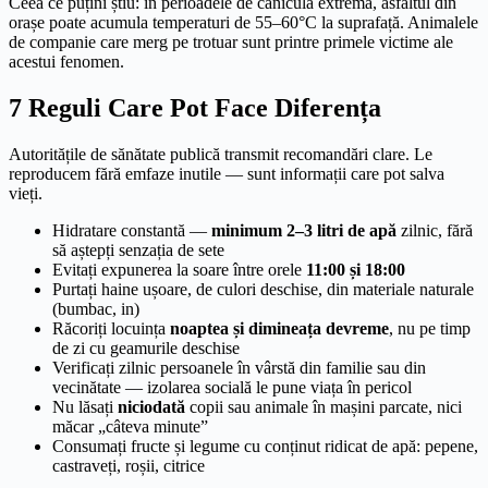
Ceea ce puțini știu: în perioadele de caniculă extremă, asfaltul din
orașe poate acumula temperaturi de 55–60°C la suprafață. Animalele
de companie care merg pe trotuar sunt printre primele victime ale
acestui fenomen.
7 Reguli Care Pot Face Diferența
Autoritățile de sănătate publică transmit recomandări clare. Le
reproducem fără emfaze inutile — sunt informații care pot salva
vieți.
Hidratare constantă —
minimum 2–3 litri de apă
zilnic, fără
să aștepți senzația de sete
Evitați expunerea la soare între orele
11:00 și 18:00
Purtați haine ușoare, de culori deschise, din materiale naturale
(bumbac, in)
Răcoriți locuința
noaptea și dimineața devreme
, nu pe timp
de zi cu geamurile deschise
Verificați zilnic persoanele în vârstă din familie sau din
vecinătate — izolarea socială le pune viața în pericol
Nu lăsați
niciodată
copii sau animale în mașini parcate, nici
măcar „câteva minute”
Consumați fructe și legume cu conținut ridicat de apă: pepene,
castraveți, roșii, citrice